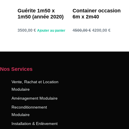
Guérite 1m50 x
Container occasion
1m50 (année 2020)
6m x 2m40
Le
Le
3500,00
€
4500,00
€
4200,00
€
Ajouter au panier
prix
prix
Ajouter au panier
initial
actuel
était :
est :
4500,00 €.
4200,00 €
Nos Services
Vente, Rachat et Location
Modulaire
Aménagement Modulaire
Reconditionnement
Modulaire
Installation & Enlèvement