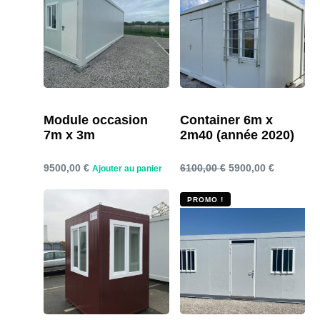
Module occasion
Container 6m x
7m x 3m
2m40 (année 2020)
Le
Le
9500,00
€
6100,00
€
5900,00
€
Ajouter au panier
prix
prix
Ajouter au panier
PROMO !
initial
actuel
était :
est :
6100,00 €.
5900,00 €