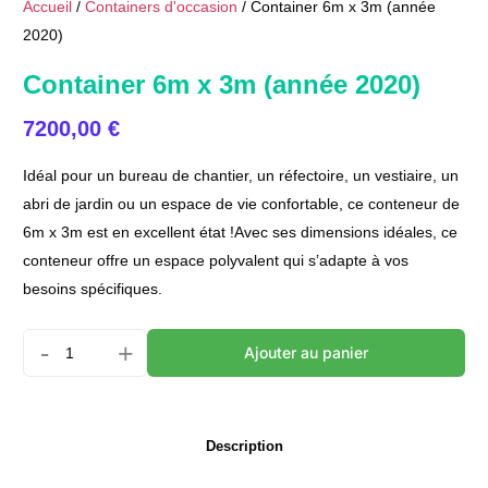
Accueil
/
Containers d'occasion
/ Container 6m x 3m (année
2020)
Container 6m x 3m (année 2020)
7200,00
€
Idéal pour un bureau de chantier, un réfectoire, un vestiaire, un
abri de jardin ou un espace de vie confortable, ce conteneur de
6m x 3m est en excellent état !Avec ses dimensions idéales, ce
conteneur offre un espace polyvalent qui s’adapte à vos
besoins spécifiques.
quantité
-
+
Ajouter au panier
de
Container
6m
Description
x
3m